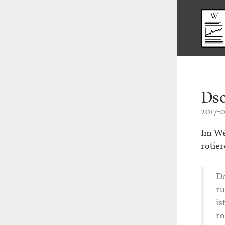
Dsc
2017-0
Im We
rotie
De
ru
is
ro