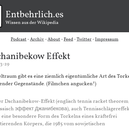
Entbehrlich.es
Wissen aus der Wikipedia
Podcast
-
Archiv
-
About
-
Feed
-
Twitter
-
Impressum
hanibekow Effekt
3-29
ltraum gibt es eine ziemlich eigentümliche Art des Tork
render Gegenstände. (Filmchen angucken!)
r Dschanibekow-Effekt (englisch tennis racket theorem
ssisch эффект Джанибекова), auch Tennisschlägereffek
t eine besondere Form des Torkelns eines kräftefrei
tierenden Körpers, die 1985 vom sowjetischen