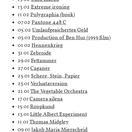
13.02
Extreme ironing
11.02
Polygraphia (book)
07.02
Pantone 448 C
05.02
Umlaufgesichertes Geld
03.02
Production of Ben Hur (1959 film)
01.02
Hennenkrieg
31.01
Zebroide
29.01
Fettammer
27.01
Caganer
25.01
Schere, Stein, Papier
23.01
Verlustaversion
21.01
The Vegetable Orchestra
17.01
Camera silens
15.01
Roopkund
13.01
Little Albert Experiment
11.01
Thomas Midgley
09.01
Jakob Maria Mierscheid