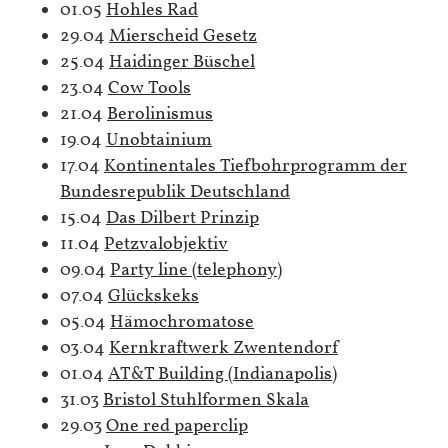
01.05
Hohles Rad
29.04
Mierscheid Gesetz
25.04
Haidinger Büschel
23.04
Cow Tools
21.04
Berolinismus
19.04
Unobtainium
17.04
Kontinentales Tiefbohrprogramm der
Bundesrepublik Deutschland
15.04
Das Dilbert Prinzip
11.04
Petzvalobjektiv
09.04
Party line (telephony)
07.04
Glückskeks
05.04
Hämochromatose
03.04
Kernkraftwerk Zwentendorf
01.04
AT&T Building (Indianapolis)
31.03
Bristol Stuhlformen Skala
29.03
One red paperclip