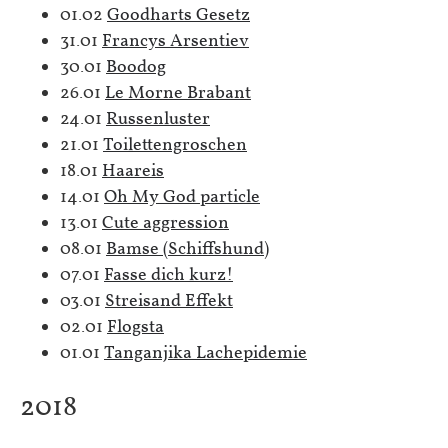
01.02
Goodharts Gesetz
31.01
Francys Arsentiev
30.01
Boodog
26.01
Le Morne Brabant
24.01
Russenluster
21.01
Toilettengroschen
18.01
Haareis
14.01
Oh My God particle
13.01
Cute aggression
08.01
Bamse (Schiffshund)
07.01
Fasse dich kurz!
03.01
Streisand Effekt
02.01
Flogsta
01.01
Tanganjika Lachepidemie
2018