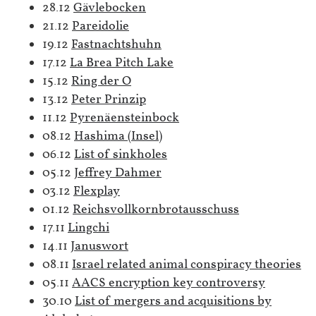
28.12
Gävlebocken
21.12
Pareidolie
19.12
Fastnachtshuhn
17.12
La Brea Pitch Lake
15.12
Ring der O
13.12
Peter Prinzip
11.12
Pyrenäensteinbock
08.12
Hashima (Insel)
06.12
List of sinkholes
05.12
Jeffrey Dahmer
03.12
Flexplay
01.12
Reichsvollkornbrotausschuss
17.11
Lingchi
14.11
Januswort
08.11
Israel related animal conspiracy theories
05.11
AACS encryption key controversy
30.10
List of mergers and acquisitions by