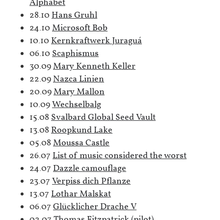
Alphabet
28.10
Hans Gruhl
24.10
Microsoft Bob
10.10
Kernkraftwerk Juraguá
06.10
Scaphismus
30.09
Mary Kenneth Keller
22.09
Nazca Linien
20.09
Mary Mallon
10.09
Wechselbalg
15.08
Svalbard Global Seed Vault
13.08
Roopkund Lake
05.08
Moussa Castle
26.07
List of music considered the worst
24.07
Dazzle camouflage
23.07
Verpiss dich Pflanze
13.07
Lothar Malskat
06.07
Glücklicher Drache V
02.07
Thomas Fitzpatrick (pilot)