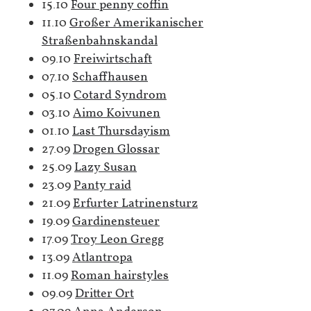
15.10
Four penny coffin
11.10
Großer Amerikanischer
Straßenbahnskandal
09.10
Freiwirtschaft
07.10
Schaffhausen
05.10
Cotard Syndrom
03.10
Aimo Koivunen
01.10
Last Thursdayism
27.09
Drogen Glossar
25.09
Lazy Susan
23.09
Panty raid
21.09
Erfurter Latrinensturz
19.09
Gardinensteuer
17.09
Troy Leon Gregg
13.09
Atlantropa
11.09
Roman hairstyles
09.09
Dritter Ort