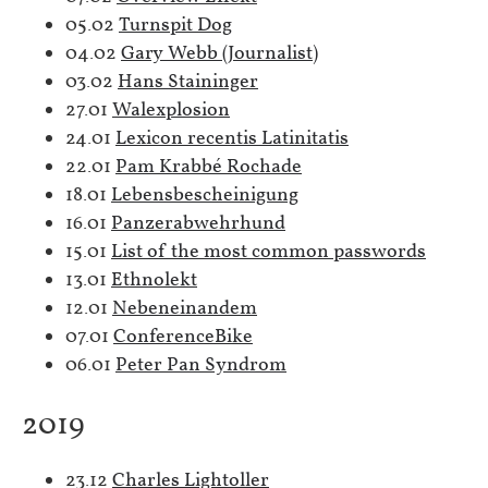
05.02
Turnspit Dog
04.02
Gary Webb (Journalist)
03.02
Hans Staininger
27.01
Walexplosion
24.01
Lexicon recentis Latinitatis
22.01
Pam Krabbé Rochade
18.01
Lebensbescheinigung
16.01
Panzerabwehrhund
15.01
List of the most common passwords
13.01
Ethnolekt
12.01
Nebeneinandem
07.01
ConferenceBike
06.01
Peter Pan Syndrom
2019
23.12
Charles Lightoller