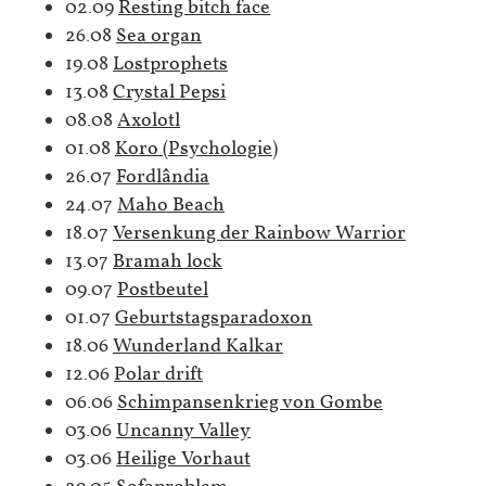
02.09
Resting bitch face
26.08
Sea organ
19.08
Lostprophets
13.08
Crystal Pepsi
08.08
Axolotl
01.08
Koro (Psychologie)
26.07
Fordlândia
24.07
Maho Beach
18.07
Versenkung der Rainbow Warrior
13.07
Bramah lock
09.07
Postbeutel
01.07
Geburtstagsparadoxon
18.06
Wunderland Kalkar
12.06
Polar drift
06.06
Schimpansenkrieg von Gombe
03.06
Uncanny Valley
03.06
Heilige Vorhaut