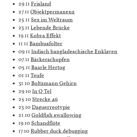
29.11
Frisland
27.11
Objektpermanenz
25.11
Sex im Weltraum
23.11
Lebende Brücke
19.11
Kobra Effekt
11.11
Bambusfolter
09.11
Indisch bangladeschische Enklaven
07.11
Bäckerschupfen
05.11
Baarle Hertog
01.11
Teufe
31.10
Boltzmann Gehirn
29.10
In Q Tel
25.10
Strecke 46
23.10
Daguerreotypie
21.10
Goldfish swallowing
19.10
Schandflöte
17.10
Rubber duck debugging