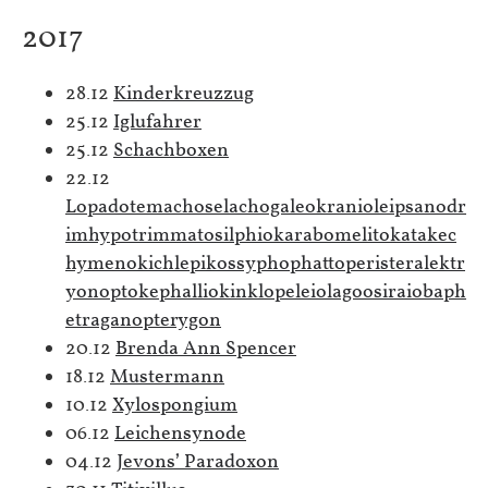
2017
28.12
Kinderkreuzzug
25.12
Iglufahrer
25.12
Schachboxen
22.12
Lopadotemachoselachogaleokranioleipsanodr
imhypotrimmatosilphiokarabomelitokatakec
hymenokichlepikossyphophattoperisteralektr
yonoptokephalliokinklopeleiolagoosiraiobaph
etraganopterygon
20.12
Brenda Ann Spencer
18.12
Mustermann
10.12
Xylospongium
06.12
Leichensynode
04.12
Jevons’ Paradoxon