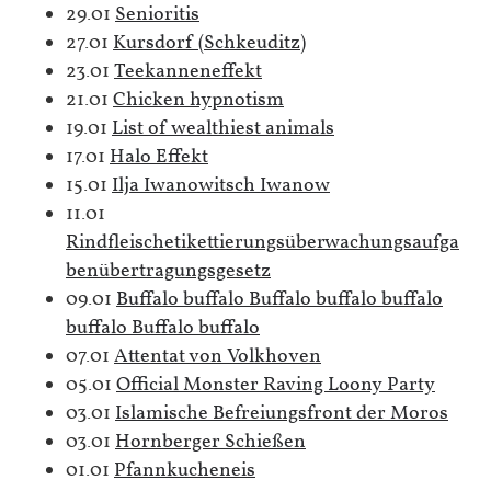
29.01
Senioritis
27.01
Kursdorf (Schkeuditz)
23.01
Teekanneneffekt
21.01
Chicken hypnotism
19.01
List of wealthiest animals
17.01
Halo Effekt
15.01
Ilja Iwanowitsch Iwanow
11.01
Rindfleischetikettierungsüberwachungsaufga
benübertragungsgesetz
09.01
Buffalo buffalo Buffalo buffalo buffalo
buffalo Buffalo buffalo
07.01
Attentat von Volkhoven
05.01
Official Monster Raving Loony Party
03.01
Islamische Befreiungsfront der Moros
03.01
Hornberger Schießen
01.01
Pfannkucheneis