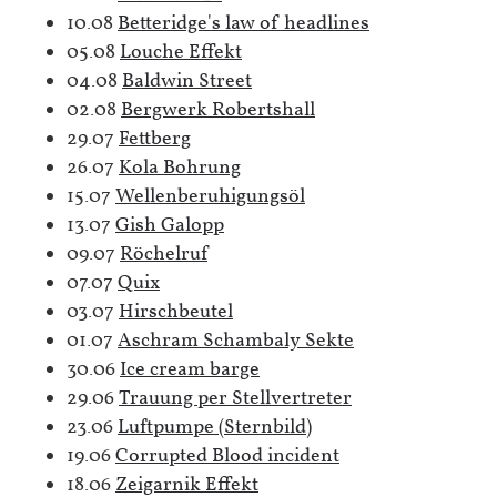
10.08
Betteridge's law of headlines
05.08
Louche Effekt
04.08
Baldwin Street
02.08
Bergwerk Robertshall
29.07
Fettberg
26.07
Kola Bohrung
15.07
Wellenberuhigungsöl
13.07
Gish Galopp
09.07
Röchelruf
07.07
Quix
03.07
Hirschbeutel
01.07
Aschram Schambaly Sekte
30.06
Ice cream barge
29.06
Trauung per Stellvertreter
23.06
Luftpumpe (Sternbild)
19.06
Corrupted Blood incident
18.06
Zeigarnik Effekt