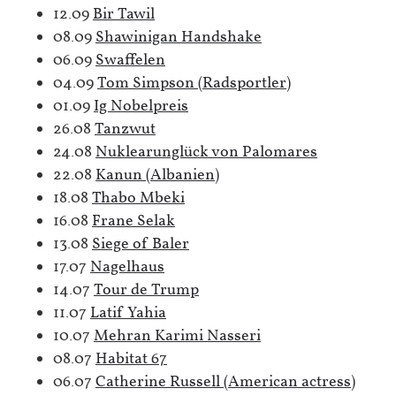
12.09
Bir Tawil
08.09
Shawinigan Handshake
06.09
Swaffelen
04.09
Tom Simpson (Radsportler)
01.09
Ig Nobelpreis
26.08
Tanzwut
24.08
Nuklearunglück von Palomares
22.08
Kanun (Albanien)
18.08
Thabo Mbeki
16.08
Frane Selak
13.08
Siege of Baler
17.07
Nagelhaus
14.07
Tour de Trump
11.07
Latif Yahia
10.07
Mehran Karimi Nasseri
08.07
Habitat 67
06.07
Catherine Russell (American actress)