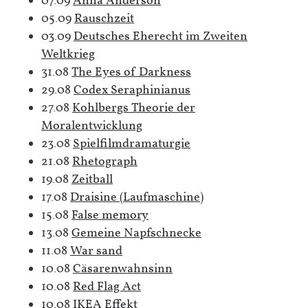
07.09
Anna Anderson
05.09
Rauschzeit
03.09
Deutsches Eherecht im Zweiten
Weltkrieg
31.08
The Eyes of Darkness
29.08
Codex Seraphinianus
27.08
Kohlbergs Theorie der
Moralentwicklung
23.08
Spielfilmdramaturgie
21.08
Rhetograph
19.08
Zeitball
17.08
Draisine (Laufmaschine)
15.08
False memory
13.08
Gemeine Napfschnecke
11.08
War sand
10.08
Cäsarenwahnsinn
10.08
Red Flag Act
10.08
IKEA Effekt