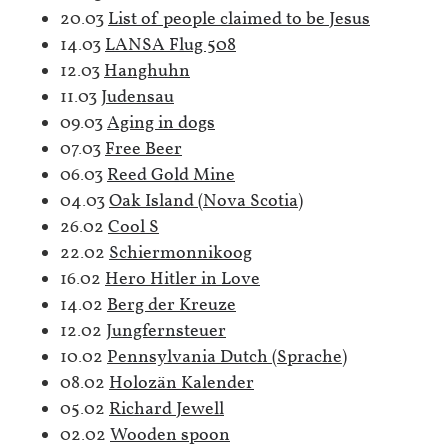
20.03
List of people claimed to be Jesus
14.03
LANSA Flug 508
12.03
Hanghuhn
11.03
Judensau
09.03
Aging in dogs
07.03
Free Beer
06.03
Reed Gold Mine
04.03
Oak Island (Nova Scotia)
26.02
Cool S
22.02
Schiermonnikoog
16.02
Hero Hitler in Love
14.02
Berg der Kreuze
12.02
Jungfernsteuer
10.02
Pennsylvania Dutch (Sprache)
08.02
Holozän Kalender
05.02
Richard Jewell
02.02
Wooden spoon