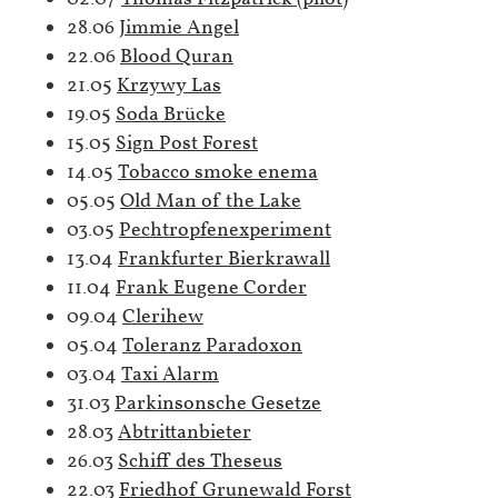
28.06
Jimmie Angel
22.06
Blood Quran
21.05
Krzywy Las
19.05
Soda Brücke
15.05
Sign Post Forest
14.05
Tobacco smoke enema
05.05
Old Man of the Lake
03.05
Pechtropfenexperiment
13.04
Frankfurter Bierkrawall
11.04
Frank Eugene Corder
09.04
Clerihew
05.04
Toleranz Paradoxon
03.04
Taxi Alarm
31.03
Parkinsonsche Gesetze
28.03
Abtrittanbieter
26.03
Schiff des Theseus
22.03
Friedhof Grunewald Forst