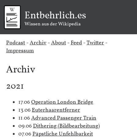
Entbehrlich.es
Wissen aus der Wikipedia
Podcast
-
Archiv
-
About
-
Feed
-
Twitter
-
Impressum
Archiv
2021
17.06
Operation London Bridge
13.06
Euterhaarentferner
11.06
Advanced Passenger Train
09.06
Dithering (Bildbearbeitung)
07.06
Päpstliche Unfehlbarkeit