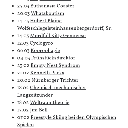
25.03
Euthanasia Coaster
20.03
Whataboutism
14.03
Hubert Blaine
Wolfeschlegelsteinhausenbergerdorff, Sr.
14.03
Mordfall Kitty Genovese
12.03
Cyclogyro
06.03
Koprophagie
04.03
Frühstücksdirektor
23.02
Empty Nest Syndrom
21.02
Kenneth Parks
20.02
Nürnberger Trichter
18.02
Chemisch mechanischer
Langzeitzünder
18.02
Weltraumtheorie
15.02
Jim Bell
07.02
Freestyle Skiing bei den Olympischen
Spielen