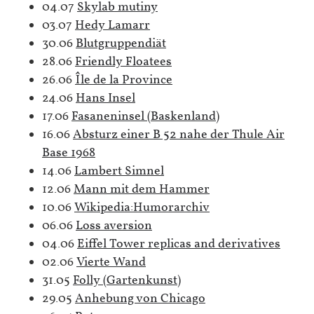
04.07
Skylab mutiny
03.07
Hedy Lamarr
30.06
Blutgruppendiät
28.06
Friendly Floatees
26.06
Île de la Province
24.06
Hans Insel
17.06
Fasaneninsel (Baskenland)
16.06
Absturz einer B 52 nahe der Thule Air
Base 1968
14.06
Lambert Simnel
12.06
Mann mit dem Hammer
10.06
Wikipedia:Humorarchiv
06.06
Loss aversion
04.06
Eiffel Tower replicas and derivatives
02.06
Vierte Wand
31.05
Folly (Gartenkunst)
29.05
Anhebung von Chicago