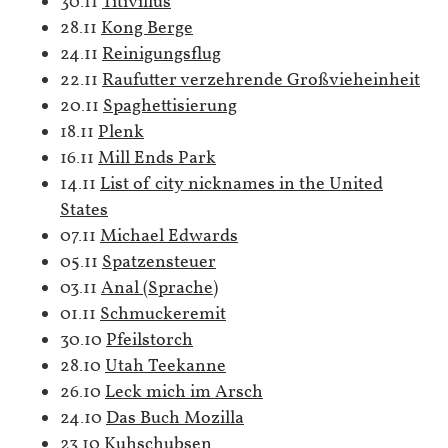
30.11
Titivillus
28.11
Kong Berge
24.11
Reinigungsflug
22.11
Raufutter verzehrende Großvieheinheit
20.11
Spaghettisierung
18.11
Plenk
16.11
Mill Ends Park
14.11
List of city nicknames in the United
States
07.11
Michael Edwards
05.11
Spatzensteuer
03.11
Anal (Sprache)
01.11
Schmuckeremit
30.10
Pfeilstorch
28.10
Utah Teekanne
26.10
Leck mich im Arsch
24.10
Das Buch Mozilla
23.10
Kuhschubsen