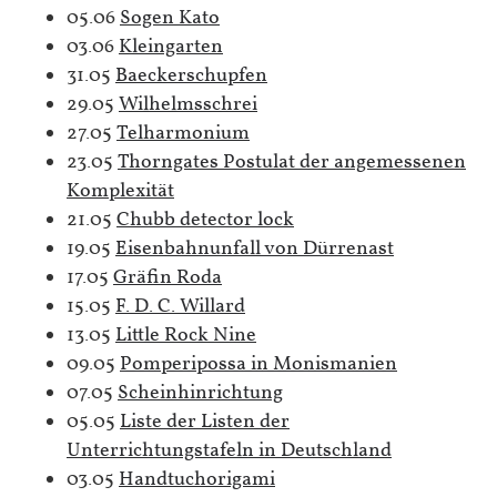
05.06
Sogen Kato
03.06
Kleingarten
31.05
Baeckerschupfen
29.05
Wilhelmsschrei
27.05
Telharmonium
23.05
Thorngates Postulat der angemessenen
Komplexität
21.05
Chubb detector lock
19.05
Eisenbahnunfall von Dürrenast
17.05
Gräfin Roda
15.05
F. D. C. Willard
13.05
Little Rock Nine
09.05
Pomperipossa in Monismanien
07.05
Scheinhinrichtung
05.05
Liste der Listen der
Unterrichtungstafeln in Deutschland
03.05
Handtuchorigami