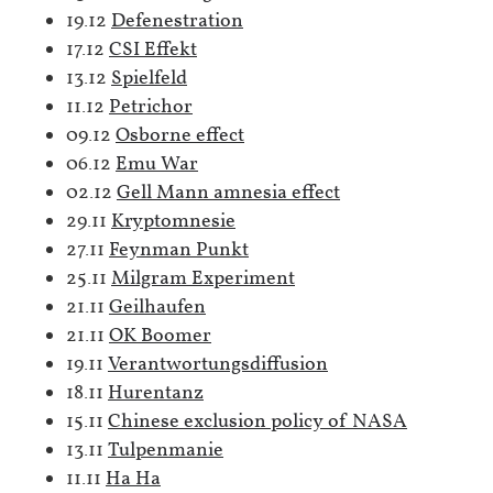
19.12
Defenestration
17.12
CSI Effekt
13.12
Spielfeld
11.12
Petrichor
09.12
Osborne effect
06.12
Emu War
02.12
Gell Mann amnesia effect
29.11
Kryptomnesie
27.11
Feynman Punkt
25.11
Milgram Experiment
21.11
Geilhaufen
21.11
OK Boomer
19.11
Verantwortungsdiffusion
18.11
Hurentanz
15.11
Chinese exclusion policy of NASA
13.11
Tulpenmanie
11.11
Ha Ha