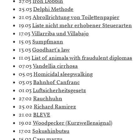
27.03
Iron Dobbin
25.03
Delphi Methode
21.03
Abrollrichtung von Toilettenpapier
19.03
Liste nicht mehr erhobener Steuerarten
17.03
Villarriba und Villabajo
15.03
Sumpfmann
13.03
Goodhart's law
11.03
List of animals with fraudulent diplomas
07.03
Vandellia cirrhosa
05.03
Homicidal sleepwalking
03.03
Bahnhof Canfranc
01.03
Luftsicherheitsgesetz
27.02
Rauchhuhn
25.02
Richard Ramirez
21.02
BLEVE
19.02
Woodpecker (Kurzwellensignal)
17.02
Sokushinbutsu
15.02
Casu marzu