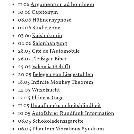
11.06
Argumentum ad hominem
10.06
Capitonym
08.06
Hühnerhypnose
05.06
Studio zone
03.06
Kaishakunin
02.06
Salonhängung
28.05
Cité de l’Automobile
26.05
Fleißiger Biber
25.05
Valencia (Schiff)
20.05
Belegen von Liegestühlen
18.05
Infinite Monkey Theorem
14.05
Witzelsucht
12.05
Phineas Gage
11.05
Unaufmerksamkeitsblindheit
10.05
Autofahrer Rundfunk Information
08.05
Schokoladenzigarette
06.05
Phantom Vibrations Syndrom