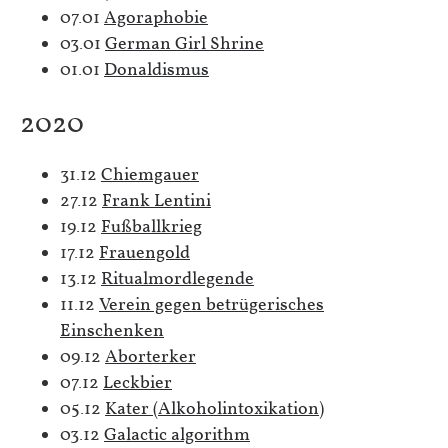
07.01
Agoraphobie
03.01
German Girl Shrine
01.01
Donaldismus
2020
31.12
Chiemgauer
27.12
Frank Lentini
19.12
Fußballkrieg
17.12
Frauengold
13.12
Ritualmordlegende
11.12
Verein gegen betrügerisches
Einschenken
09.12
Aborterker
07.12
Leckbier
05.12
Kater (Alkoholintoxikation)
03.12
Galactic algorithm