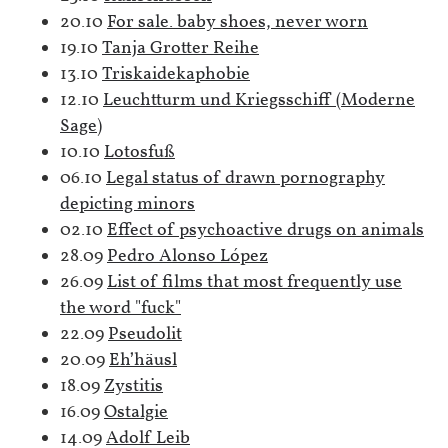
20.10
For sale. baby shoes, never worn
19.10
Tanja Grotter Reihe
13.10
Triskaidekaphobie
12.10
Leuchtturm und Kriegsschiff (Moderne
Sage)
10.10
Lotosfuß
06.10
Legal status of drawn pornography
depicting minors
02.10
Effect of psychoactive drugs on animals
28.09
Pedro Alonso López
26.09
List of films that most frequently use
the word "fuck"
22.09
Pseudolit
20.09
Eh’häusl
18.09
Zystitis
16.09
Ostalgie
14.09
Adolf Leib