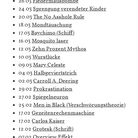
26.03
Fledermausbombe
24.03
Sprengung verendeter Rinder
20.03
The No Asshole Rule
18.03
Mondtäuschung
17.03
Baychimo (Schiff)
16.03
Mosquito laser
12.03
Zehn Prozent Mythos
10.03
Wurstlücke
09.03
Mary Celeste
04.03
Halbgeviertstrich
02.03
Carroll A. Deering
29.02
Prokrastination
27.02
Spiegelneuron
25.02
Men in Black (Verschwörungstheorie)
17.02
Gezeitenrechenmaschine
17.02
Carlos Kaiser
12.02
Grotesk (Schrift)
07.02
Overview Effekt