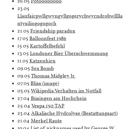
26.05
Potoooooooo
23.05
Llanfairpwllgwyngyllgogerychwyrndrobwlllla
ntysiliogogogoch
21.05
Friendship paradox
17.05
Balloonfest 1986
15.05
Kartoffelbefehl
13.05
Londoner Bier Überschwemmung
11.05
Katzenhirn
09.05
Sex Bomb
09.05
Thomas Midgley Jr.
07.05
Bliss (image)
03.05
Wikipedia:Verhalten im Notfall
27.04
Büsingen am Hochrhein
25.04
Vespa 150 TAP
23.04
Alkalische Hydrolyse (Bestattungsart)
21.04
Merkel Raute
19.04
List of nicknames used by George W.