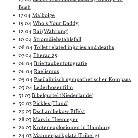
Bush
17.04
Malbolge
15.04
Who's Your Daddy
12.04
Rai (Währung)
10.04
Stromdiebstahlsfall
08.04
Toilet related injuries and deaths
07.04
Therac 25
06.04
Brieftaubenfotografie
06.04
Raelismus
05.04
Pasilalinisch sympathetischer Kompass
03.04
Lederhosenfilm
31.03
Bibelgürtel (Niederlande)
30.03
Pickles (Hund)
29.03
Dschanibekow Effekt
28.03
Marvin Heemeyer
26.03
Krötenexplosionen in Hamburg
24.03
Männerparkplatz (Triberg)