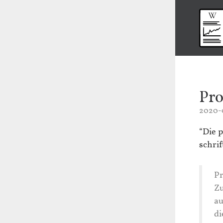
Pro
2020-
“Die 
schri
Pr
Zu
au
di