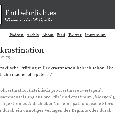
Entbehrlich.es
Wissen aus der Wikipedia
Podcast
-
Archiv
-
About
-
Feed
-
Twitter
-
Impressum
krastination
02-29
praktische Prüfung in Prokrastination hab ich schon. Die
ftliche mache ich später…”
okrastination (lateinisch procrastinare „vertagen“;
sammensetzung aus pro „für“ und crastinum „Morgen“)
ch „extremes Aufschieben“, ist eine pathologische Störu
e durch ein unnötiges Vertagen des Beginns oder durch