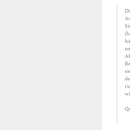
Di
Au
Si
(h
hä
ne
Ab
Re
si
de
ri
wi
Qu