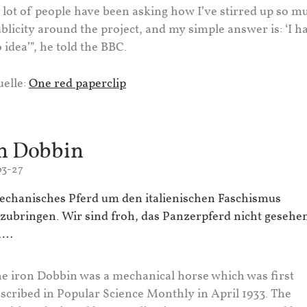
 lot of people have been asking how I’ve stirred up so m
blicity around the project, and my simple answer is: ‘I h
 idea’”, he told the BBC.
elle:
One red paperclip
n Dobbin
03-27
echanisches Pferd um den italienischen Faschismus
zubringen. Wir sind froh, das Panzerpferd nicht gesehe
n…
e iron Dobbin was a mechanical horse which was first
scribed in Popular Science Monthly in April 1933. The