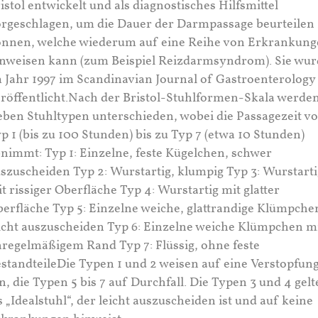
istol entwickelt und als diagnostisches Hilfsmittel
rgeschlagen, um die Dauer der Darmpassage beurteilen
nnen, welche wiederum auf eine Reihe von Erkrankun
nweisen kann (zum Beispiel Reizdarmsyndrom). Sie wur
 Jahr 1997 im Scandinavian Journal of Gastroenterology
röffentlicht.Nach der Bristol-Stuhlformen-Skala werde
eben Stuhltypen unterschieden, wobei die Passagezeit v
p 1 (bis zu 100 Stunden) bis zu Typ 7 (etwa 10 Stunden)
nimmt: Typ 1: Einzelne, feste Kügelchen, schwer
szuscheiden Typ 2: Wurstartig, klumpig Typ 3: Wurstarti
t rissiger Oberfläche Typ 4: Wurstartig mit glatter
erfläche Typ 5: Einzelne weiche, glattrandige Klümpche
icht auszuscheiden Typ 6: Einzelne weiche Klümpchen m
regelmäßigem Rand Typ 7: Flüssig, ohne feste
standteileDie Typen 1 und 2 weisen auf eine Verstopfun
n, die Typen 5 bis 7 auf Durchfall. Die Typen 3 und 4 gel
s „Idealstuhl“, der leicht auszuscheiden ist und auf keine