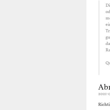
Di
od
me
ei
Tr
gu
da
Ra
Qu
Abr
2021-0
Richt