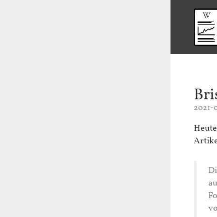
Bri
2021-0
Heute
Artik
Di
au
Fo
vo