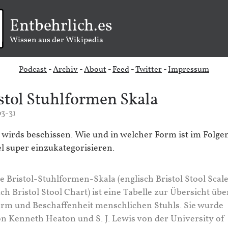
Entbehrlich.es
Wissen aus der Wikipedia
Podcast
-
Archiv
-
About
-
Feed
-
Twitter
-
Impressum
stol Stuhlformen Skala
3-31
 wirds beschissen. Wie und in welcher Form ist im Folg
el super einzukategorisieren.
e Bristol-Stuhlformen-Skala (englisch Bristol Stool Scale
ch Bristol Stool Chart) ist eine Tabelle zur Übersicht übe
rm und Beschaffenheit menschlichen Stuhls. Sie wurde
n Kenneth Heaton und S. J. Lewis von der University of